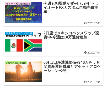
今週も相場動かず+4.7万円 -トラ
リピート系FX自動売買
イオートFXカスタム自動売買実
績
2020.07.05
2口座でメキシコペソスワップ投
高金利通貨スワップ投資
資中-今週は10万通貨追加
2020.07.04
6月は口座清算価値+346万円：月
2億り夫婦の投資法
間資産運用成績とアセットアロケ
ーション公開
2020.07.04