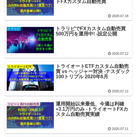
トFXカスタム自動売買
2020.07.18
トラリピでFXカスタム自動売買
トラリピ
500万円を運用中! -設定公開
2020.07.12
トライオートETFカスタム自動売
トライオートETF
買 vs ヘッジャー対決 -ナスダック
100トリプル 2020年6月
2020.07.12
運用開始以来最低、今週は利確
リピート系FX自動売買
+3.1万円のみ -トライオートFXカ
スタム自動売買実績
2020.07.11