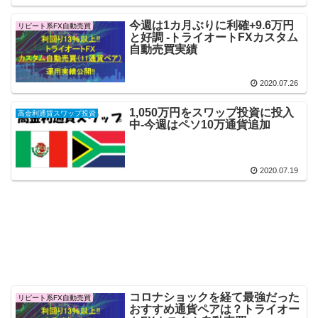
今週は1カ月ぶりに利確+9.6万円
リピート系FX自動売買
と好調 -トライオートFXカスタム
自動売買実績
2020.07.26
1,050万円をスワップ投資に投入
高金利通貨スワップ投資
中-今週はペソ10万通貨追加
2020.07.19
コロナショックを経て最強だった
リピート系FX自動売買
おすすめ通貨ペアは？トライオー