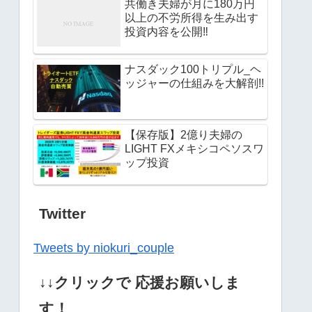
共働き夫婦が月に180万円
以上の不労所得を生み出す
投資内容を公開‼︎
ナスダック100トリプル_ヘ
ッジャーの仕組みを大解剖!!
【保存版】2億り夫婦の
LIGHT FXメキシコペソスワ
ップ投資
Twitter
Tweets by niokuri_couple
↓↓クリックで 応援お願いしま
す！