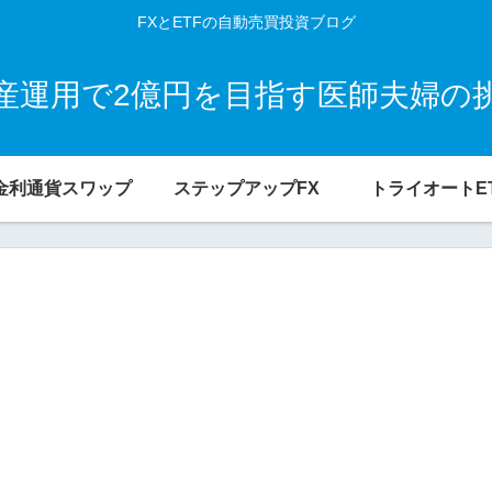
FXとETFの自動売買投資ブログ
産運用で2億円を目指す医師夫婦の
金利通貨スワップ
ステップアップFX
トライオートE