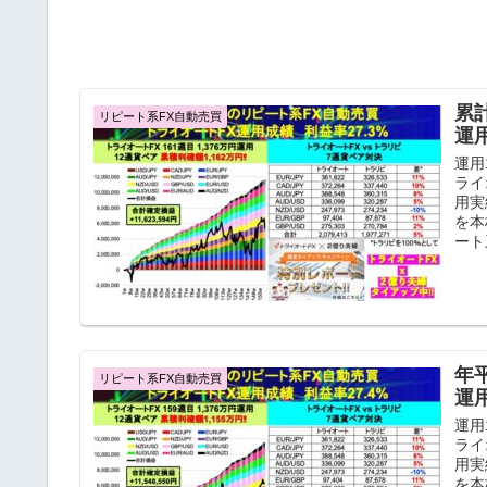
累
リピート系FX自動売買
運
運用
ライ
用実
を本
ート
年
リピート系FX自動売買
運
運用
ライ
用実
を本