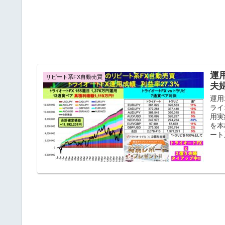
運
リピート系FX自動売買
夫
運用
ライ
用実
を本
ート