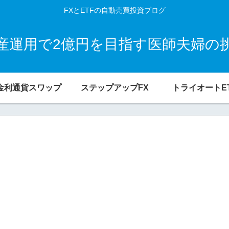
FXとETFの自動売買投資ブログ
産運用で2億円を目指す医師夫婦の
金利通貨スワップ
ステップアップFX
トライオートE