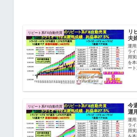
リ
リピート系FX自動売買
夫
運用
ライ
用実
を本
ート
今
リピート系FX自動売買
運
運用
ライ
用実
を本