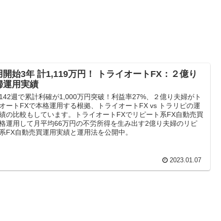
用開始3年 計1,119万円！ トライオートFX：２億り
婦運用実績
142週で累計利確が1,000万円突破！利益率27%、２億り夫婦がト
オートFXで本格運用する根拠、トライオートFX vs トラリピの運
績の比較もしています。トライオートFXでリピート系FX自動売買
格運用して月平均66万円の不労所得を生み出す2億り夫婦のリピ
系FX自動売買運用実績と運用法を公開中。
2023.01.07