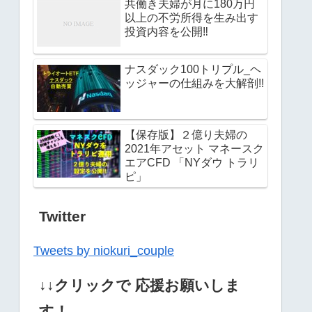
共働き夫婦が月に180万円
以上の不労所得を生み出す
投資内容を公開‼︎
ナスダック100トリプル_ヘ
ッジャーの仕組みを大解剖!!
【保存版】２億り夫婦の
2021年アセット マネースク
エアCFD 「NYダウ トラリ
ピ」
Twitter
Tweets by niokuri_couple
↓↓クリックで 応援お願いしま
す！