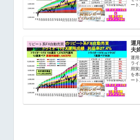
ート
運
リピート系FX自動売買
夫
運用
ライ
用実
を本
ート