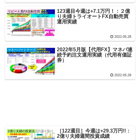
123週目今週は+7.1万円！：２億
リピート系FX自動売買
り夫婦トライオートFX自動売買
運用実績
2022.05.28
2022年5月版【代用FX】マネパ連
マネーパートナーズ
続予約注文運用実績（代用有価証
券）
2022.05.28
［122週目］今週は+29.3万円!!：
2億り夫婦の投資法
2億り夫婦週間投資成績