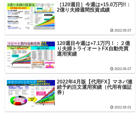
［120週目］今週は+15.0万円!!：
2億り夫婦の投資法
2億り夫婦週間投資成績
2022.05.07
120週目今週は+7.1万円！：２億
リピート系FX自動売買
り夫婦トライオートFX自動売買
運用実績
2022.05.07
2022年4月版【代用FX】マネパ連
マネーパートナーズ
続予約注文運用実績（代用有価証
券）
2022.05.01