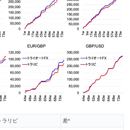
トラリピ
差*