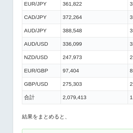
EUR/JPY
361,822
3
CAD/JPY
372,264
3
AUD/JPY
388,548
3
AUD/USD
336,099
3
NZD/USD
247,973
2
EUR/GBP
97,404
8
GBP/USD
275,303
2
合計
2,079,413
1
結果をまとめると、