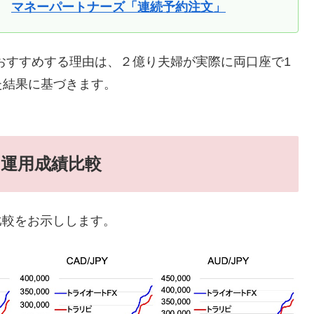
→
マネーパートナーズ「連続予約注文」
おすすめする理由は、２億り夫婦が実際に両口座で1
た結果に基づきます。
 運用成績比較
比較をお示しします。