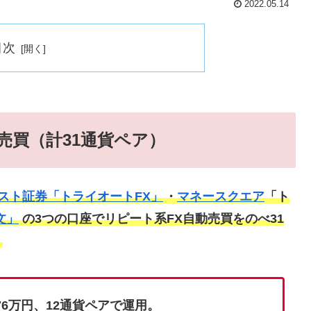
2022.05.14
目次
売買（計31通貨ペア）
スト証券「トライオートFX」
・
マネースクエア
「ト
文」
の3つの口座でリピート系FX自動売買をのべ31
。
76万円、12通貨ペアで運用。