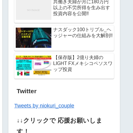
共働き夫婦が月に180万円
以上の不労所得を生み出す
投資内容を公開‼︎
ナスダック100トリプル_ヘ
ッジャーの仕組みを大解剖!!
【保存版】2億り夫婦の
LIGHT FXメキシコペソスワ
ップ投資
Twitter
Tweets by niokuri_couple
↓↓クリックで 応援お願いしま
す！