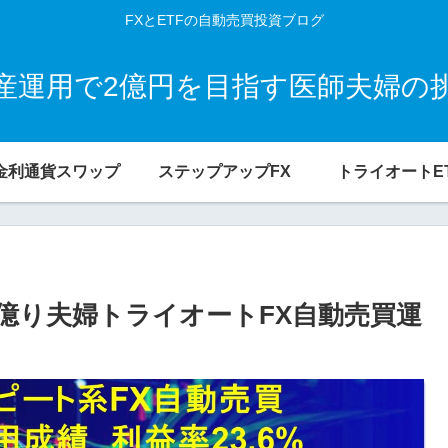
FXとETFの自動売買投資ブログ
産運用で2億円を目指す医師夫婦の
金利通貨スワップ
ステップアップFX
トライオートE
：２億り夫婦トライオートFX自動売買運