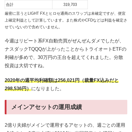
合計
319,703
厳密に言うとLIGHT FXとヒロセ通商のスワップは未確定ですが、便宜
上確定利益として計算しています。また株式やCFDなどは利益を確定さ
せていないので含めていません。
今週はリピート系FX自動売買がぜんぜんダメでしたが、
ナスダックTQQQが上がったことからトライオートETFの
利確が多めで、30万円の王台を超えてくれました。分散
投資は大切ですね。
2020年の週平均利確額は256,021
円（裁量FX込みだと
298,536円）
になりました。
メインアセットの運用成績
2億り夫婦がメインで運用するアセットの、週ごとの運用