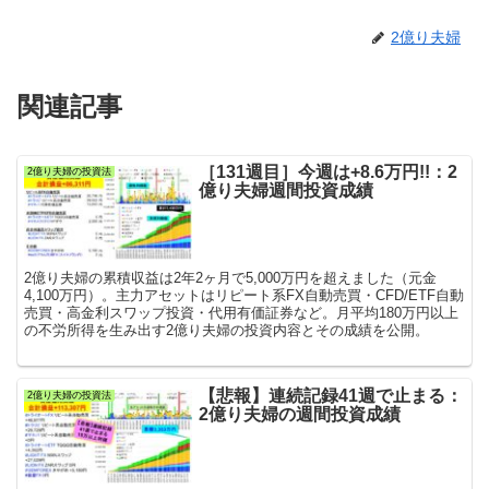
2億り夫婦
関連記事
［131週目］今週は+8.6万円!!：2
2億り夫婦の投資法
億り夫婦週間投資成績
2億り夫婦の累積収益は2年2ヶ月で5,000万円を超えました（元金
4,100万円）。主力アセットはリピート系FX自動売買・CFD/ETF自動
売買・高金利スワップ投資・代用有価証券など。月平均180万円以上
の不労所得を生み出す2億り夫婦の投資内容とその成績を公開。
【悲報】連続記録41週で止まる：
2億り夫婦の投資法
2億り夫婦の週間投資成績