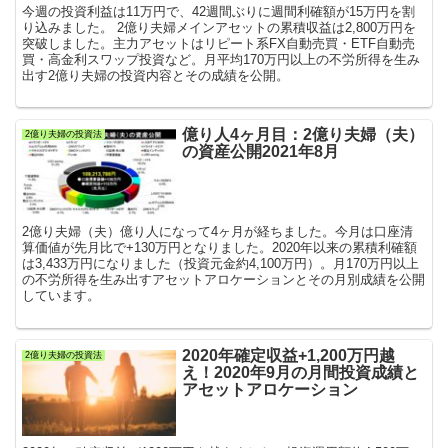
今週の投資利益は11万円で、42週間ぶりに週間利確額が15万円を割
り込みました。 2億り夫婦メインアセットの累積収益は2,800万円を
突破しました。主力アセットはリピート系FX自動売買・ETF自動売
買・高金利スワップ投資など。月平均170万円以上の不労所得を生み
出す2億り夫婦の投資内容とその成績を公開。
億り人4ヶ月目：2億り夫婦（夫）
2億り夫婦の投資法
の資産公開2021年8月
2億り夫婦（夫）億り人になって4ヶ月が経ちました。今月は口座清
算価値が先月比で+130万円となりました。2020年以来の累積利確額
は3,433万円になりました（投資元金約4,100万円）。月170万円以上
の不労所得を生み出すアセットアロケーションとその月別成績を公開
しています。
2020年確定収益+1,200万円越
2億り夫婦の投資法
え！2020年9月の月間投資成績と
アセットアロケーション