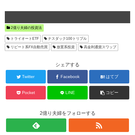
2億り夫婦の投資法
トライオートETF
ナスダック100トリプル
リピート系FX自動売買
放置系投資
高金利通貨スワップ
シェアする
Twitter
Facebook
はてブ
Pocket
LINE
コピー
2億り夫婦をフォローする