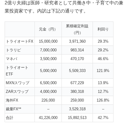
2億り夫婦は医師・研究者として共働き中・子育て中の兼
業投資家です。内訳は下記の通りです。
累積確定利益
元金（円）
利回り
（円）
トライオート
FX
15,000,000
3,971,360
29.3%
トラリピ
7,000,000
983,314
29.2%
マネパ
3,500,000
470,170
46.6%
トライオート
5,000,000
5,509,333
121.9%
ETF
MXN
スワップ
6,500,000
677,229
13.9%
ZAR
スワップ
4,000,000
380,318
12.7%
海外
FX
226,000
259,000
126.8%
裁量FX**
–
3,529,318
–
合計
41,226,000
15,892,513
42.7%