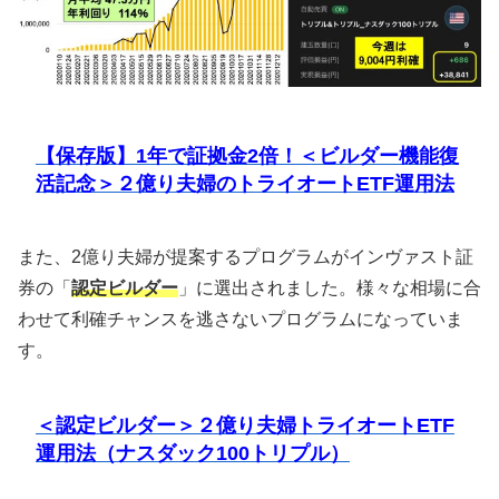
【保存版】1年で証拠金2倍！＜ビルダー機能復
活記念＞２億り夫婦のトライオートETF運用法
また、2億り夫婦が提案するプログラムがインヴァスト証
券の「
認定ビルダー
」に選出されました。様々な相場に合
わせて利確チャンスを逃さないプログラムになっていま
す。
＜認定ビルダー＞２億り夫婦トライオートETF
運用法（ナスダック100トリプル）