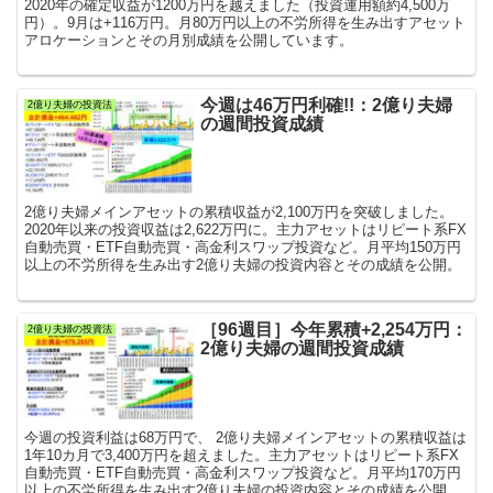
2020年の確定収益が1200万円を越えました（投資運用額約4,500万
円）。9月は+116万円。月80万円以上の不労所得を生み出すアセット
アロケーションとその月別成績を公開しています。
今週は46万円利確!!：2億り夫婦
2億り夫婦の投資法
の週間投資成績
2億り夫婦メインアセットの累積収益が2,100万円を突破しました。
2020年以来の投資収益は2,622万円に。主力アセットはリピート系FX
自動売買・ETF自動売買・高金利スワップ投資など。月平均150万円
以上の不労所得を生み出す2億り夫婦の投資内容とその成績を公開。
［96週目］今年累積+2,254万円：
2億り夫婦の投資法
2億り夫婦の週間投資成績
今週の投資利益は68万円で、 2億り夫婦メインアセットの累積収益は
1年10カ月で3,400万円を超えました。主力アセットはリピート系FX
自動売買・ETF自動売買・高金利スワップ投資など。月平均170万円
以上の不労所得を生み出す2億り夫婦の投資内容とその成績を公開。