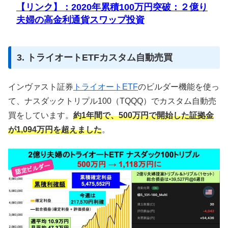
【リンク】：2020年累積100万円突破：２億り
夫婦の高金利通貨スワップ投資
3. トライオートETFカスタム自動売買
インヴァスト証券
トライオートETF
のビルダー機能を使っ
て、ナスダックトリプル100（TQQQ）でカスタム自動売
買をしています。
約1年間で、500万円で開始した証拠金
が1,094万円を超えました
。