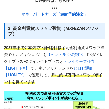
口座開設はこちらから
↓↓↓
マネーパートナーズ「連続予約注文」
2. 高金利通貨スワップ投資（MXN/ZARスワッ
プ）
2037年までに本気で1億円を目指す
高金利通貨スワップ投
資です。メキシコペソを
【セントラル短資FX】
FXダイレ
クトプラスFXダイレクトプラスと
トレイダーズ証券
【LIGHT FX】
で
、南アフリカランドを
ヒロセ通商
【LION FX】
で運用して、
月に約14万円のスワップポイ
ントを得ています
。