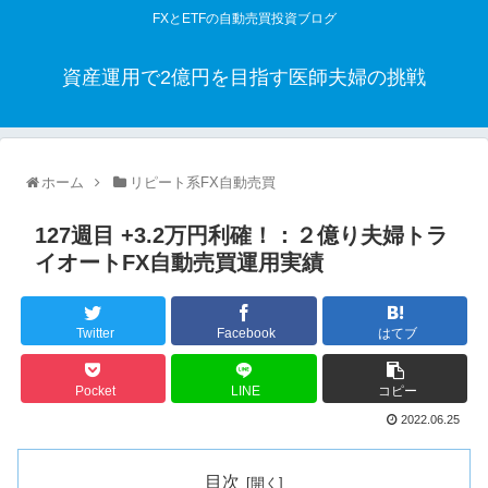
FXとETFの自動売買投資ブログ
資産運用で2億円を目指す医師夫婦の挑戦
ホーム
リピート系FX自動売買
127週目 +3.2万円利確！：２億り夫婦トラ
イオートFX自動売買運用実績
Twitter
Facebook
はてブ
Pocket
LINE
コピー
2022.06.25
目次