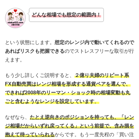
どんな相場でも想定の範囲内！
という状態にします。
想定のレンジ内で動いてくれるので
あればリスクも把握できる
のでストレスフリーな取引が行
えます。
もう少し詳しくご説明すると、
２億り夫婦のリピート系
FX自動売買はレンジ相場を形成する通貨ペアを選んで、
できれば2008年のリーマン・ショック時の相場変動も丸
ごと含むようなレンジを設定しています
。
なぜなら、
たとえ逆向きのポジションを持っても、「レン
ジ相場だからいずれ戻ってくる」という前提で、含み損を
抱えて待っていられる
からです。もう一度先程の「買い注