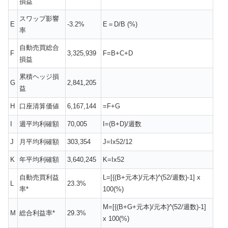
損益
スワップ影響
E
-3.2%
E＝D/B (%)
率
自動売買総合
F
3,325,939
F=B+C+D
損益
累積ヘッジ損
G
2,841,205
益
H
口座清算価値
6,167,144
=F+G
I
週平均利確額
70,005
I=(B+D)/週数
J
月平均利確額
303,354
J=Ix52/12
K
年平均利確額
3,640,245
K=Ix52
自動売買利益
L=[{(B+元本)/元本}^(52/週数)-1] x
L
23.3%
率*
100(%)
M=[{(B+G+元本)/元本}^(52/週数)-1]
M
総合利益率*
29.3%
x 100(%)