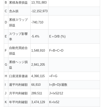
B
累積為替損益
13,701,883
C
含み損
-12,152,973
累積スワップ
D
-740,710
損益
スワップ影響
E
-5.4%
E＝D/B (%)
率
自動売買総合
F
1,548,910
F=B+C+D
損益
累積ヘッジ損
G
2,841,205
益
H
口座清算価値
4,390,115
=F+G
I
週平均利確額
66,810
I=(B+D)/週数
J
月平均利確額
289,511
J=Ix52/12
K
年平均利確額
3,474,129
K=Ix52