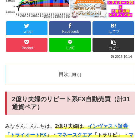
Twitter
Facebook
はてブ
Pocket
LINE
コピー
2023.10.14
目次
2億り夫婦のリピート系FX自動売買（計31
通貨ペア）
みなさんこんにちは。
2億り夫婦は、
インヴァスト証券
「トライオートFX」
・
マネースクエア
「トラリピ」 ・
マ