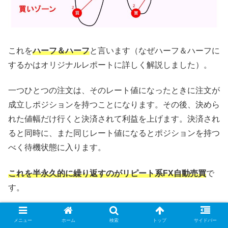
これを
ハーフ＆ハーフ
と言います（なぜハーフ＆ハーフに
するかはオリジナルレポートに詳しく解説しました）。
一つひとつの注文は、そのレート値になったときに注文が
成立しポジションを持つことになります。その後、決めら
れた値幅だけ行くと決済されて利益を上げます。決済され
ると同時に、また同じレート値になるとポジションを持つ
べく待機状態に入ります。
これを半永久的に繰り返すのがリピート系FX自動売買
で
す。
例えば上の図の「買い注文1」に注目してみてください。
メニュー
ホーム
検索
トップ
サイドバー
最初の買い注文はすぐに利益確定の決済注文がなされます