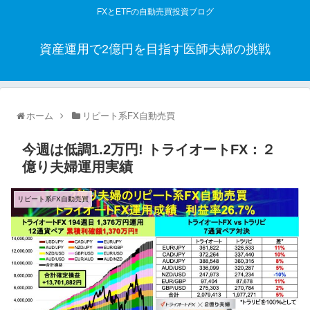
FXとETFの自動売買投資ブログ
資産運用で2億円を目指す医師夫婦の挑戦
ホーム
リピート系FX自動売買
今週は低調1.2万円! トライオートFX：２
億り夫婦運用実績
リピート系FX自動売買