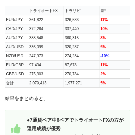
トライオートFX
トラリピ
差*
EUR/JPY
361,822
326,533
11%
CAD/JPY
372,264
337,440
10%
AUD/JPY
388,548
360,315
8%
AUD/USD
336,099
320,287
5%
NZD/USD
247,973
274,234
-10%
EUR/GBP
97,404
87,678
11%
GBP/USD
275,303
270,784
2%
合計
2,079,413
1,977,271
5%
結果をまとめると、
●7通貨ペア中6ペアでトライオートFXの方が
運用成績が優秀