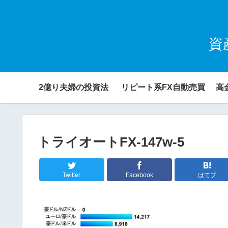
資
2億り夫婦の投資法
リピート系FX自動売買
高
トライオートFX-147w-5
Twitter
Facebook
はてブ