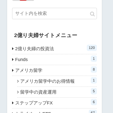
2億り夫婦サイトメニュー
120
2億り夫婦の投資法
1
Funds
8
アメリカ留学
1
アメリカ留学中のお得情報
5
留学中の資産運用
6
ステップアップFX
67