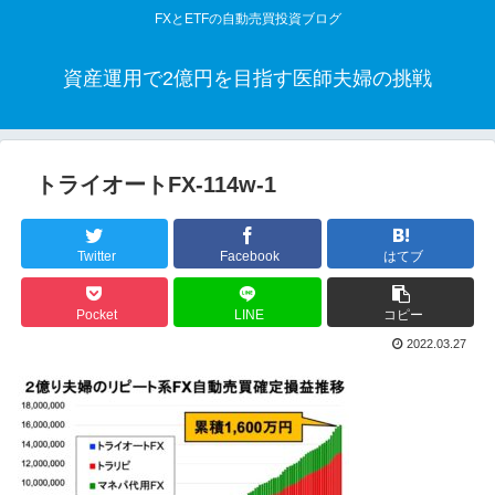
FXとETFの自動売買投資ブログ
資産運用で2億円を目指す医師夫婦の挑戦
トライオートFX-114w-1
Twitter
Facebook
はてブ
Pocket
LINE
コピー
2022.03.27