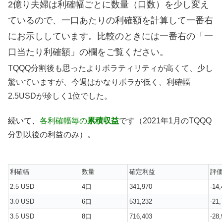
2億り夫婦は利確幅ごとに数量（口数）を少し変え
ているので、一口あたりの利確額を計算して一番右
にお示ししています。比較のときには一番右の「一
口当たり利確額」の欄をご覧ください。
TQQQ分割後も思ったよりボラティリティが高くて、少し
驚いていますが、今週はかなりボラが低く、利確幅
2.5USDが珍しく1位でした。
続いて、
各利確幅毎の
累積収益
です（2021年1月のTQQQ
分割以後の利益のみ）。
利確幅
数量
確定利益
評
2.5 USD
4口
341,970
-14
3.0 USD
6口
531,232
-21
3.5 USD
8口
716,403
-28