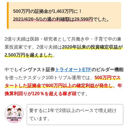
500万円の証拠金が1,463万円に！
2021/4/26~5/1の週の利確額は29,599円
でした。
2億り夫婦は医師・研究者として共働き中・子育て中の兼
業投資家です。2億り夫婦は
2020年以来の投資確定収益が
2,500
万円を越えました
。
中でも
インヴァスト証券
トライオートETF
のビルダー機能
を使ったナスダック100トリプル運用では、
500万円でス
タートした証拠金で900万円以上の確定利益が発生し
、年
換算利回りが120％を超える稼ぎ頭
です。
要するに1年で2倍以上のペースで増え続け
ています。