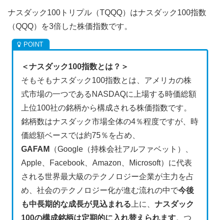
ナスダック100トリプル（TQQQ）はナスダック100指数
（QQQ）を3倍した株価指数です。
＜ナスダック100指数とは？＞
そもそもナスダック100指数とは、アメリカの株
式市場の一つであるNASDAQに上場する時価総額
上位100社の銘柄から構成される株価指数です。
銘柄数はナスダック市場全体の4％程度ですが、時
価総額ベースでは約75％を占め、
GAFAM
（Google（持株会社アルファベット）、
Apple、Facebook、Amazon、Microsoft）に代表
される世界最大級のテクノロジー企業が主力を占
め、社会のテクノロジー化が進む流れの中で
今後
も中長期的な成長が見込まれる
上に、
ナスダック
100の構成銘柄は定期的に入れ替えられます
。つ