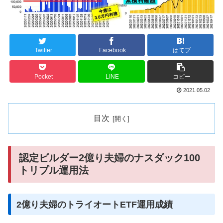
Twitter
Facebook
はてブ
Pocket
LINE
コピー
2021.05.02
目次
認定ビルダー2億り夫婦のナスダック100
トリプル運用法
2億り夫婦のトライオートETF運用成績