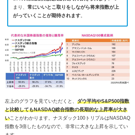
まり、
常にいいとこ取り
をしながら将来指数が上
がっていくことが期待されます
。
左上のグラフを見ていただくと、
ダウ平均やS&P500指数
と比較してもNASDAQ総合指数の長期的な上昇率が大き
い
ことがわかります。ナスダック100トリプルはNASDAQ
指数を3倍したものなので、非常に大きな上昇を示してい
ます。