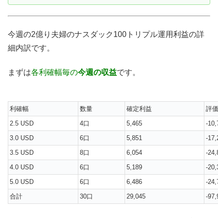
今週の2億り夫婦のナスダック100トリプル運用利益の詳
細内訳です。
まずは
各利確幅毎の
今週の収益
です。
利確幅
数量
確定利益
評
2.5 USD
4口
5,465
-10,
3.0 USD
6口
5,851
-17,
3.5 USD
8口
6,054
-24,
4.0 USD
6口
5,189
-20,
5.0 USD
6口
6,486
-24,
合計
30口
29,045
-97,