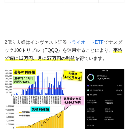
2億り夫婦はインヴァスト証券
トライオートETF
でナスダ
ック100トリプル（TQQQ）を運用することにより、
平均
で週に13万円、
月に57万円
の利益
を得ています。