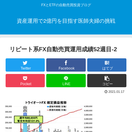
FXとETFの自動売買投資ブログ
資産運用で2億円を目指す医師夫婦の挑戦
リピート系FX自動売買運用成績52週目-2
Twitter
Facebook
はてブ
Pocket
LINE
コピー
2021.01.17