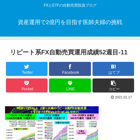
FXとETFの自動売買投資ブログ
資産運用で2億円を目指す医師夫婦の挑戦
リピート系FX自動売買運用成績52週目-11
Twitter
Facebook
はてブ
Pocket
LINE
コピー
2021.01.17