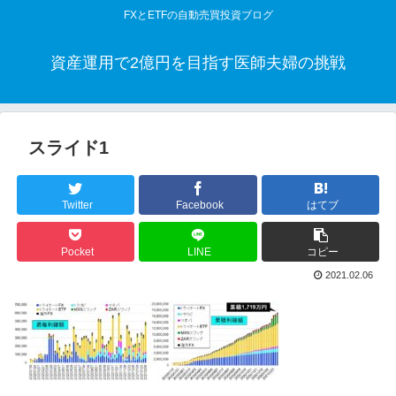
FXとETFの自動売買投資ブログ
資産運用で2億円を目指す医師夫婦の挑戦
スライド1
Twitter
Facebook
はてブ
Pocket
LINE
コピー
2021.02.06