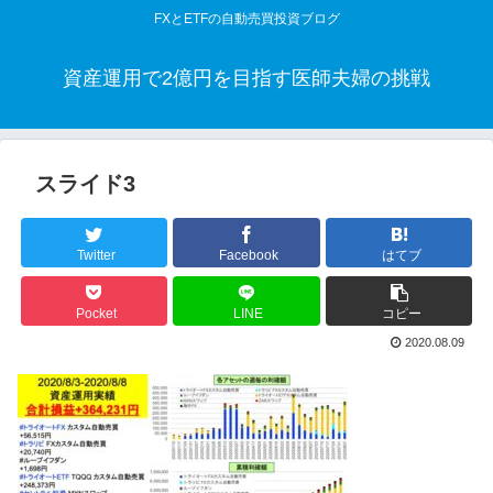
FXとETFの自動売買投資ブログ
資産運用で2億円を目指す医師夫婦の挑戦
スライド3
Twitter
Facebook
はてブ
Pocket
LINE
コピー
2020.08.09