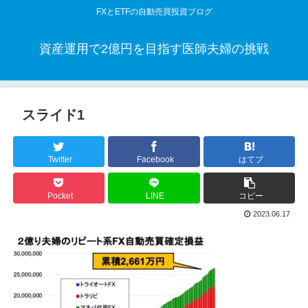
FXとETFの自動売買投資ブログ
資産運用で2億円を目指す医師夫婦の挑戦
スライド1
Twitter
Facebook
はてブ
Pocket
LINE
コピー
2023.06.17