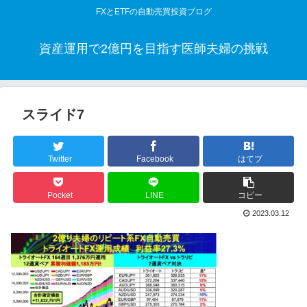
FXとETFの自動売買投資ブログ
資産運用で2億円を目指す医師夫婦の挑戦
スライド7
Twitter
Facebook
はてブ
Pocket
LINE
コピー
2023.03.12