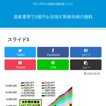
FXとETFの自動売買投資ブログ
資産運用で2億円を目指す医師夫婦の挑戦
スライド3
Twitter
Facebook
はてブ
Pocket
LINE
コピー
2023.03.04