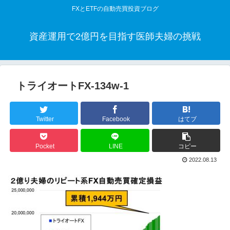
FXとETFの自動売買投資ブログ
資産運用で2億円を目指す医師夫婦の挑戦
トライオートFX-134w-1
Twitter
Facebook
はてブ
Pocket
LINE
コピー
2022.08.13