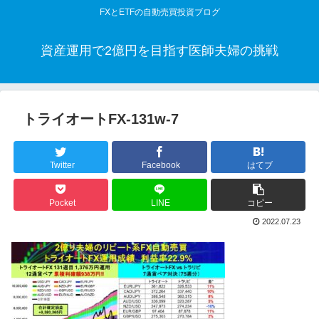
FXとETFの自動売買投資ブログ
資産運用で2億円を目指す医師夫婦の挑戦
トライオートFX-131w-7
Twitter
Facebook
はてブ
Pocket
LINE
コピー
2022.07.23