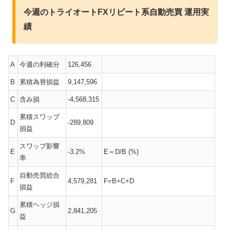
今週のトライオートFXリピート系自動売買 運用実
績
A
今週の利確分
126,456
B
累積為替損益
9,147,596
C
含み損
-4,568,315
累積スワップ
D
-289,809
損益
スワップ影響
E
-3.2%
E＝D/B (%)
率
自動売買総合
F
4,579,281
F=B+C+D
損益
累積ヘッジ損
G
2,841,205
益