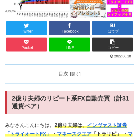
Twitter
Facebook
はてブ
Pocket
LINE
コピー
2022.06.18
目次
2億り夫婦のリピート系FX自動売買（計31
通貨ペア）
みなさんこんにちは。
2億り夫婦は、
インヴァスト証券
「トライオートFX」
・
マネースクエア
「トラリピ」 ・
マ