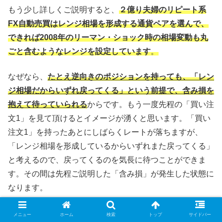
もう少し詳しくご説明すると、
２億り夫婦のリピート系
FX自動売買はレンジ相場を形成する通貨ペアを選んで、
できれば2008年のリーマン・ショック時の相場変動も丸
ごと含むようなレンジを設定しています
。
なぜなら、
たとえ逆向きのポジションを持っても、「レン
ジ相場だからいずれ戻ってくる」という前提で、含み損を
抱えて待っていられる
からです。もう一度先程の「買い注
文1」を見て頂けるとイメージが湧くと思います。「買い
注文1」を持ったあとにしばらくレートが落ちますが、
「レンジ相場を形成しているからいずれまた戻ってくる」
と考えるので、戻ってくるのを気長に待つことができま
す。その間は先程ご説明した「含み損」が発生した状態に
なります。
一方で、想定レンジを外れると含み損が増えますので、対
メニュー
ホーム
検索
トップ
サイドバー