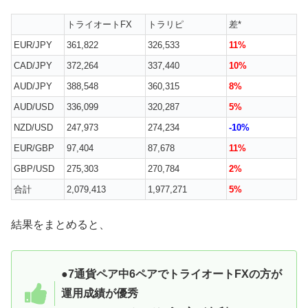
トライオートFX
トラリピ
差*
EUR/JPY
361,822
326,533
11%
CAD/JPY
372,264
337,440
10%
AUD/JPY
388,548
360,315
8%
AUD/USD
336,099
320,287
5%
NZD/USD
247,973
274,234
-10%
EUR/GBP
97,404
87,678
11%
GBP/USD
275,303
270,784
2%
合計
2,079,413
1,977,271
5%
結果をまとめると、
●7通貨ペア中6ペアでトライオートFXの方が
運用成績が優秀