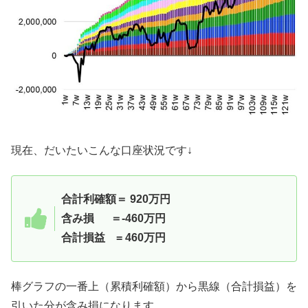
現在、だいたいこんな口座状況です↓
合計利確額＝ 920万円
含み損 ＝-460万円
合計損益 = 460
万円
棒グラフの一番上（累積利確額）から黒線（合計損益）を
引いた分が含み損になります。