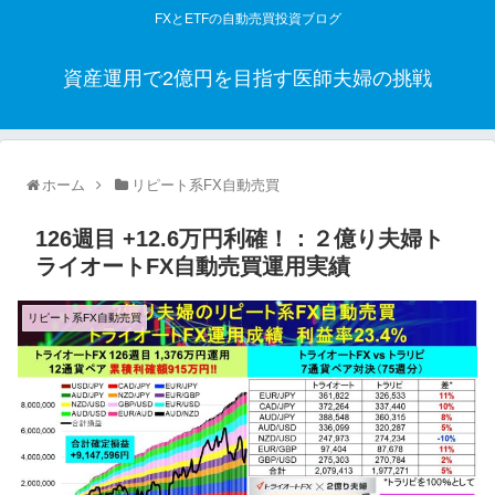
FXとETFの自動売買投資ブログ
資産運用で2億円を目指す医師夫婦の挑戦
ホーム
リピート系FX自動売買
126週目 +12.6万円利確！：２億り夫婦ト
ライオートFX自動売買運用実績
リピート系FX自動売買