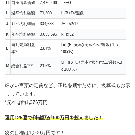
H
口座清算価値
7,420,486
=F+G
I
週平均利確額
70,300
I=(B+D)/週数
J
月平均利確額
304,633
J=Ix52/12
K
年平均利確額
3,655,595
K=Ix52
自動売買利益
L=[{(B+元本)/元本}^(52/週数)-1] x
L
23.4%
率*
100(%)
M=[{(B+G+元本)/元本}^(52/週数)-1]
M
総合利益率*
29.5%
x 100(%)
細かい言葉の定義など、正確を期すために、換算式もお示
ししています。
*元本は約1,376万円
運用125週で利確額が900万円を超えました！
次の目標は1,000万円です！