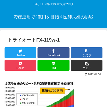
FXとETFの自動売買投資ブログ
資産運用で2億円を目指す医師夫婦の挑戦
トライオートFX-119w-1
Twitter
Facebook
はてブ
Pocket
LINE
コピー
2022.04.30