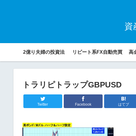
資
2億り夫婦の投資法
リピート系FX自動売買
高
トラリピトラップGBPUSD
Twitter
Facebook
はてブ