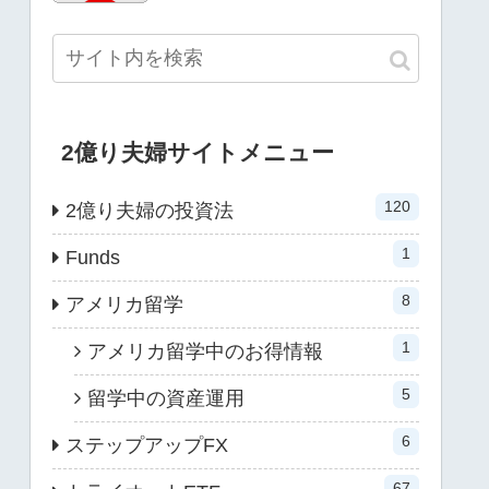
2億り夫婦サイトメニュー
120
2億り夫婦の投資法
1
Funds
8
アメリカ留学
1
アメリカ留学中のお得情報
5
留学中の資産運用
6
ステップアップFX
67