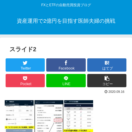
FXとETFの自動売買投資ブログ
資産運用で2億円を目指す医師夫婦の挑戦
スライド2
Twitter
Facebook
はてブ
Pocket
LINE
コピー
2020.09.16