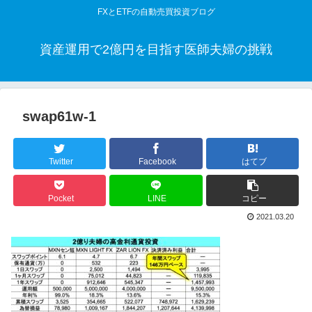
FXとETFの自動売買投資ブログ
資産運用で2億円を目指す医師夫婦の挑戦
swap61w-1
Twitter
Facebook
はてブ
Pocket
LINE
コピー
2021.03.20