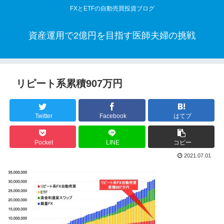
FXとETFの自動売買投資ブログ
資産運用で2億円を目指す医師夫婦の挑戦
リピート系累積907万円
Twitter
Facebook
はてブ
Pocket
LINE
コピー
2021.07.01