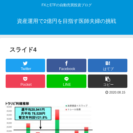
FXとETFの自動売買投資ブログ
資産運用で2億円を目指す医師夫婦の挑戦
スライド4
Twitter
Facebook
はてブ
Pocket
LINE
コピー
2020.08.15