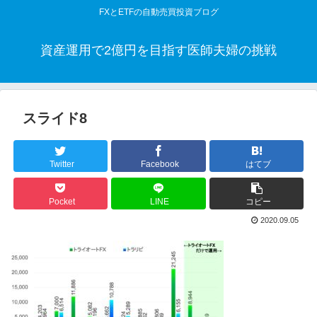
FXとETFの自動売買投資ブログ
資産運用で2億円を目指す医師夫婦の挑戦
スライド8
Twitter
Facebook
はてブ
Pocket
LINE
コピー
2020.09.05