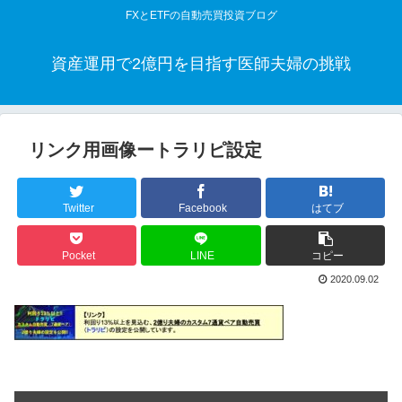
FXとETFの自動売買投資ブログ
資産運用で2億円を目指す医師夫婦の挑戦
リンク用画像ートラリピ設定
Twitter
Facebook
はてブ
Pocket
LINE
コピー
2020.09.02