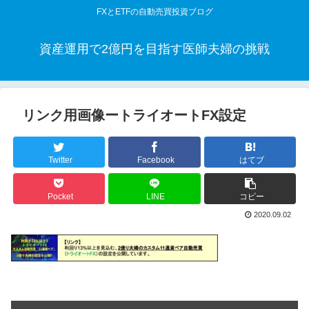
FXとETFの自動売買投資ブログ
資産運用で2億円を目指す医師夫婦の挑戦
リンク用画像ートライオートFX設定
Twitter
Facebook
はてブ
Pocket
LINE
コピー
2020.09.02