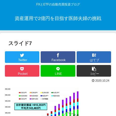
FXとETFの自動売買投資ブログ
資産運用で2億円を目指す医師夫婦の挑戦
スライド7
Twitter
Facebook
はてブ
Pocket
LINE
コピー
2020.10.24