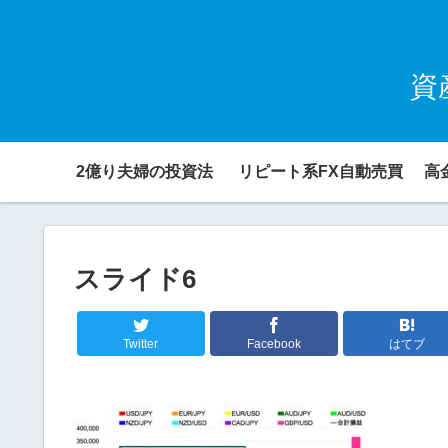
資
2億り夫婦の投資法
リピート系FX自動売買
高
スライド6
Twitter
Facebook
はてブ