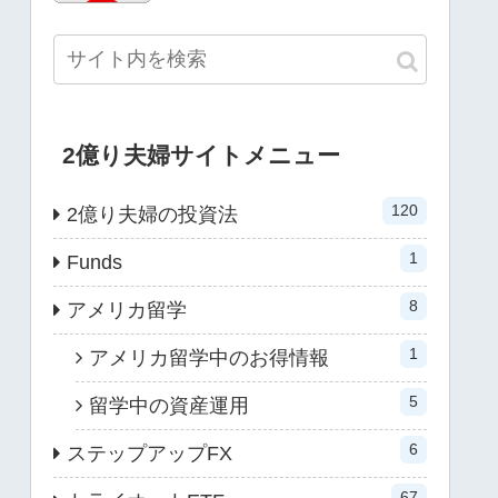
2億り夫婦サイトメニュー
120
2億り夫婦の投資法
1
Funds
8
アメリカ留学
1
アメリカ留学中のお得情報
5
留学中の資産運用
6
ステップアップFX
67