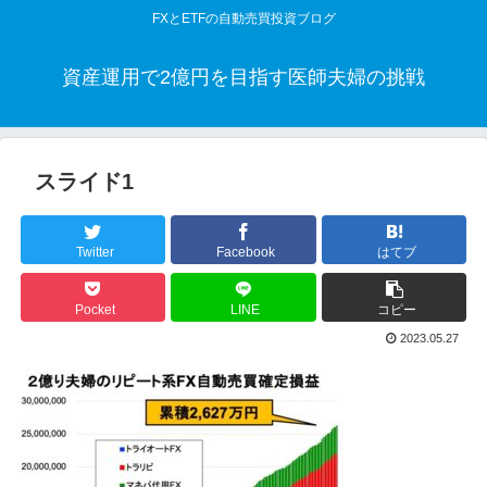
FXとETFの自動売買投資ブログ
資産運用で2億円を目指す医師夫婦の挑戦
スライド1
Twitter
Facebook
はてブ
Pocket
LINE
コピー
2023.05.27