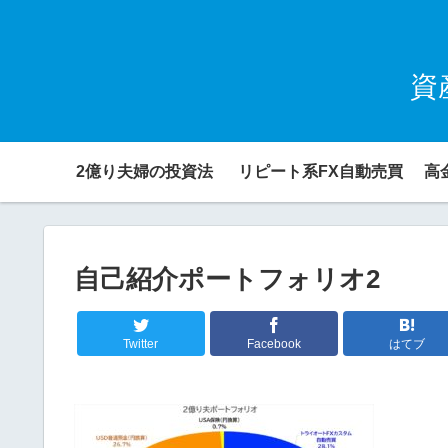
資
2億り夫婦の投資法
リピート系FX自動売買
高
自己紹介ポートフォリオ2
Twitter
Facebook
はてブ