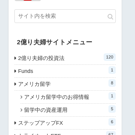
2億り夫婦サイトメニュー
120
2億り夫婦の投資法
1
Funds
8
アメリカ留学
1
アメリカ留学中のお得情報
5
留学中の資産運用
6
ステップアップFX
67